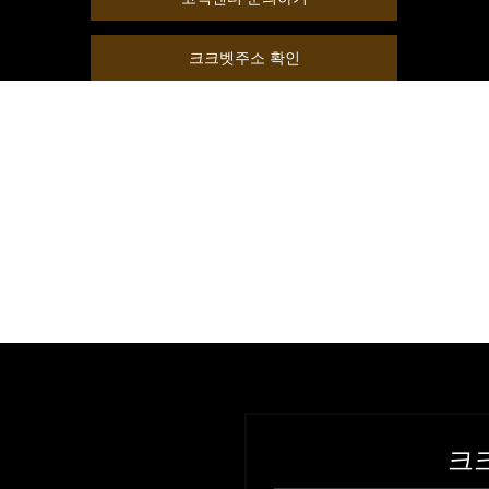
크크벳주소 확인
크