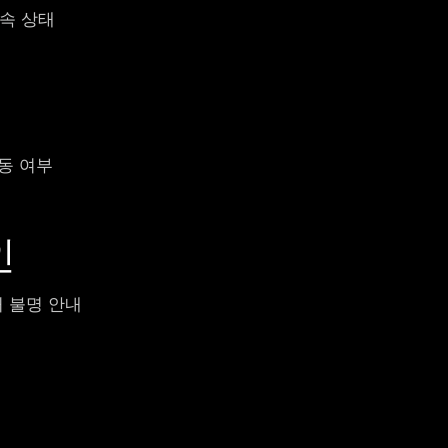
접속 상태
이동 여부
인
처 불명 안내